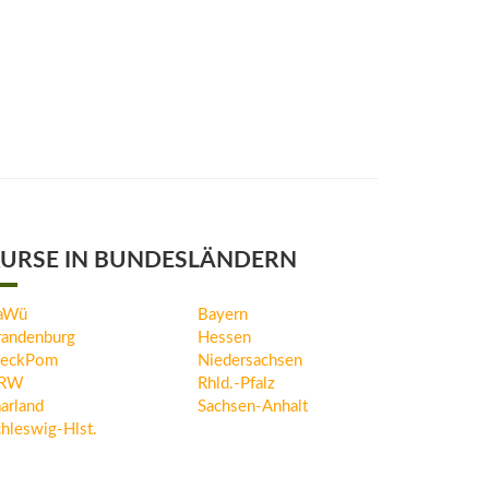
URSE IN BUNDESLÄNDERN
aWü
Bayern
randenburg
Hessen
eckPom
Niedersachsen
RW
Rhld.-Pfalz
arland
Sachsen-Anhalt
hleswig-Hlst.