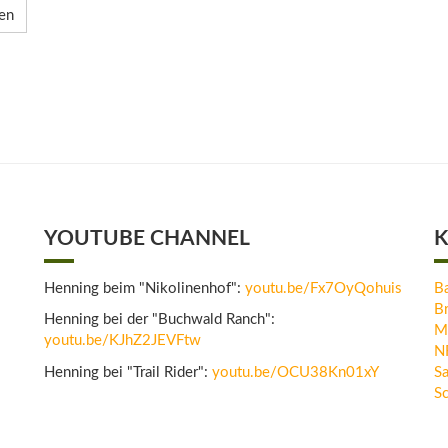
en
YOUTUBE CHANNEL
K
Henning beim "Nikolinenhof":
youtu.be/Fx7OyQohuis
B
B
Henning bei der "Buchwald Ranch":
M
youtu.be/KJhZ2JEVFtw
N
Henning bei "Trail Rider":
youtu.be/OCU38Kn01xY
Sa
Sc