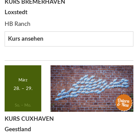
KURS BREMERHAVEN
Loxstedt
HB Ranch
Kurs ansehen
März
28.
–
29.
So. – Mo.
KURS CUXHAVEN
Geestland