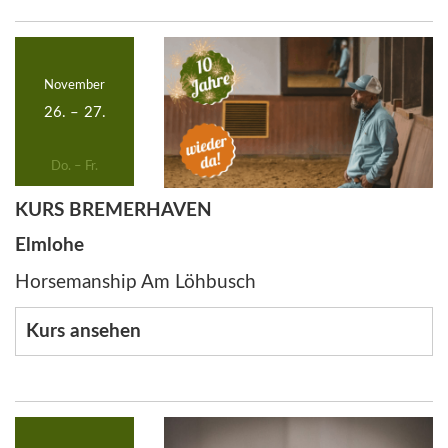
November
26.
–
27.
Do. – Fr.
KURS BREMERHAVEN
Elmlohe
Horsemanship Am Löhbusch
Kurs ansehen