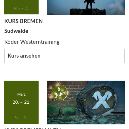
Mo. – Di.
KURS BREMEN
Sudwalde
Röder Westerntraining
Kurs ansehen
März
20.
–
21.
Sa. – So.