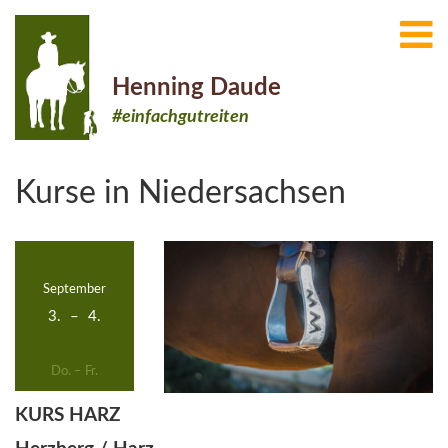
Henning Daude
#einfachgutreiten
Kurse in
Niedersachsen
September
3.
–
4.
Do. – Fr.
KURS HARZ