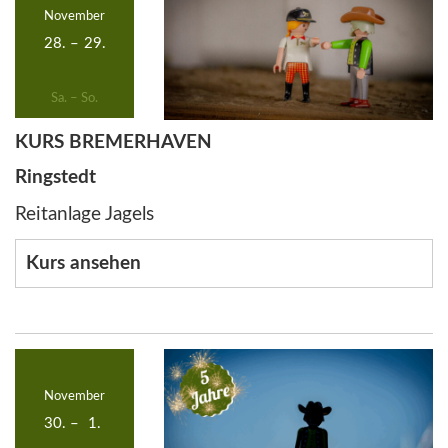
November
28.
–
29.
Sa. – So.
KURS BREMERHAVEN
Ringstedt
Reitanlage Jagels
Kurs ansehen
November
30.
–
1.