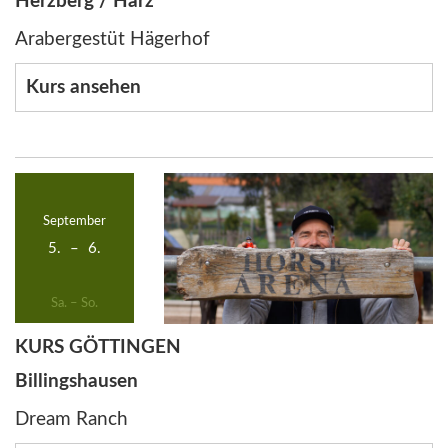
Herzberg / Harz
Arabergestüt Hägerhof
Kurs ansehen
September
5.
–
6.
Sa. – So.
KURS GÖTTINGEN
Billingshausen
Dream Ranch