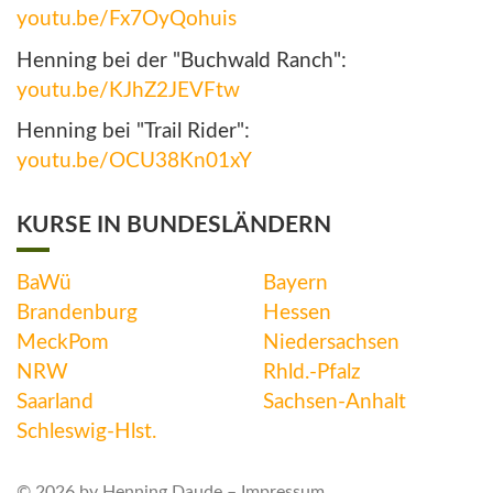
youtu.be/Fx7OyQohuis
Henning bei der "Buchwald Ranch":
youtu.be/KJhZ2JEVFtw
Henning bei "Trail Rider":
youtu.be/OCU38Kn01xY
KURSE IN BUNDESLÄNDERN
BaWü
Bayern
Brandenburg
Hessen
MeckPom
Niedersachsen
NRW
Rhld.-Pfalz
Saarland
Sachsen-Anhalt
Schleswig-Hlst.
© 2026 by Henning Daude –
Impressum