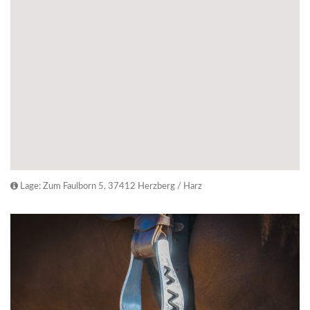
Lage: Zum Faulborn 5, 37412 Herzberg / Harz