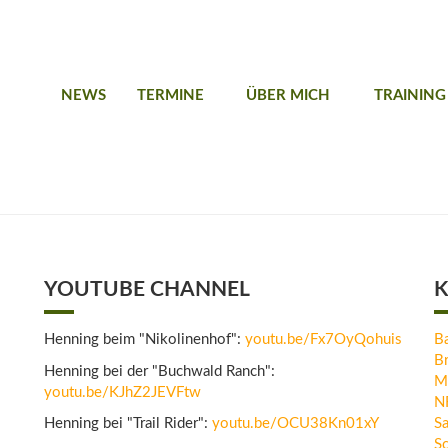
NEWS
TERMINE
ÜBER MICH
TRAINING
YOUTUBE CHANNEL
K
Henning beim "Nikolinenhof":
youtu.be/Fx7OyQohuis
B
B
Henning bei der "Buchwald Ranch":
M
youtu.be/KJhZ2JEVFtw
N
Henning bei "Trail Rider":
youtu.be/OCU38Kn01xY
Sa
Sc