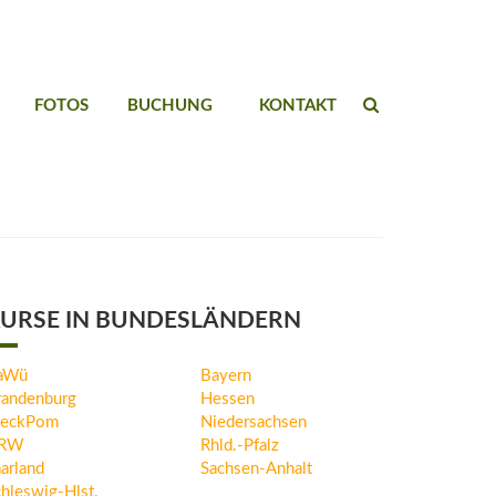
FOTOS
BUCHUNG
KONTAKT
URSE IN BUNDESLÄNDERN
aWü
Bayern
randenburg
Hessen
eckPom
Niedersachsen
RW
Rhld.-Pfalz
arland
Sachsen-Anhalt
hleswig-Hlst.