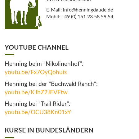
E-Mail: info@henningdaude.de
Mobil: +49 (0) 151 23 58 59 54
YOUTUBE CHANNEL
Henning beim "Nikolinenhof":
youtu.be/Fx7OyQohuis
Henning bei der "Buchwald Ranch":
youtu.be/KJhZ2JEVFtw
Henning bei "Trail Rider":
youtu.be/OCU38Kn01xY
KURSE IN BUNDESLÄNDERN