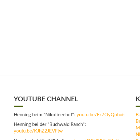
YOUTUBE CHANNEL
K
Henning beim "Nikolinenhof":
youtu.be/Fx7OyQohuis
B
B
Henning bei der "Buchwald Ranch":
M
youtu.be/KJhZ2JEVFtw
N