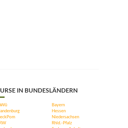
URSE IN BUNDESLÄNDERN
aWü
Bayern
randenburg
Hessen
eckPom
Niedersachsen
RW
Rhld.-Pfalz