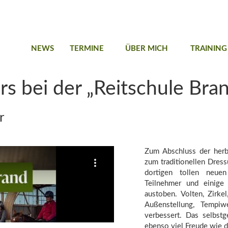
NEWS
TERMINE
ÜBER MICH
TRAINING
s bei der „Reitschule Bran
r
Zum Abschluss der herb
zum traditionellen Dress
dortigen tollen neuen
Teilnehmer und einige 
austoben. Volten, Zirke
Außenstellung, Tempi
verbessert. Das selbst
ebenso viel Freude wie d