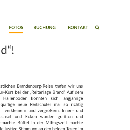
FOTOS
BUCHUNG
KONTAKT
d“!
stlichen Brandenburg-Reise trafen wir uns
ur-Kurs bei der „Reitanlage Brand“. Auf dem
 Hallenboden konnten sich langjährige
quirlige neue Reitschüler mal so richtig
l, verkleinern und vergrößern, Innen- und
wechsel und Ecken wurden geritten und
gemachte Büffet in der Mittagszeit machte
ie lustige Stimmung an den beiden Tagen im