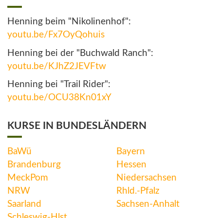
Henning beim "Nikolinenhof":
youtu.be/Fx7OyQohuis
Henning bei der "Buchwald Ranch":
youtu.be/KJhZ2JEVFtw
Henning bei "Trail Rider":
youtu.be/OCU38Kn01xY
KURSE IN BUNDESLÄNDERN
BaWü
Bayern
Brandenburg
Hessen
MeckPom
Niedersachsen
NRW
Rhld.-Pfalz
Saarland
Sachsen-Anhalt
Schleswig-Hlst.