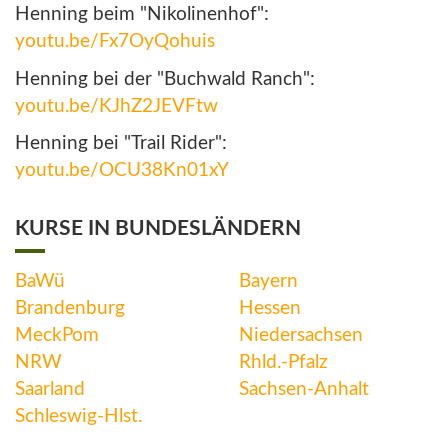
Henning beim "Nikolinenhof":
youtu.be/Fx7OyQohuis
Henning bei der "Buchwald Ranch":
youtu.be/KJhZ2JEVFtw
Henning bei "Trail Rider":
youtu.be/OCU38Kn01xY
KURSE IN BUNDESLÄNDERN
BaWü
Bayern
Brandenburg
Hessen
MeckPom
Niedersachsen
NRW
Rhld.-Pfalz
Saarland
Sachsen-Anhalt
Schleswig-Hlst.