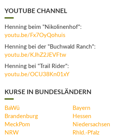
YOUTUBE CHANNEL
Henning beim "Nikolinenhof":
youtu.be/Fx7OyQohuis
Henning bei der "Buchwald Ranch":
youtu.be/KJhZ2JEVFtw
Henning bei "Trail Rider":
youtu.be/OCU38Kn01xY
KURSE IN BUNDESLÄNDERN
BaWü
Bayern
Brandenburg
Hessen
MeckPom
Niedersachsen
NRW
Rhld.-Pfalz