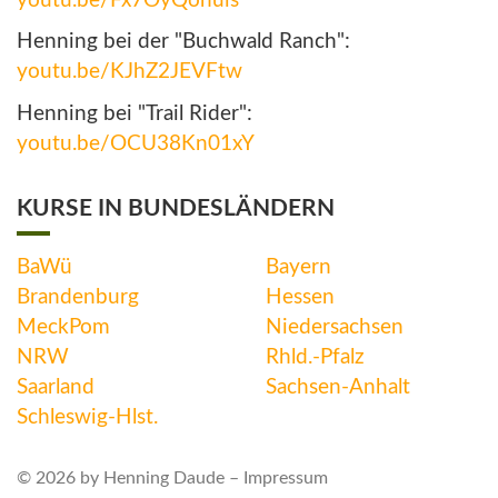
youtu.be/Fx7OyQohuis
Henning bei der "Buchwald Ranch":
youtu.be/KJhZ2JEVFtw
Henning bei "Trail Rider":
youtu.be/OCU38Kn01xY
KURSE IN BUNDESLÄNDERN
BaWü
Bayern
Brandenburg
Hessen
MeckPom
Niedersachsen
NRW
Rhld.-Pfalz
Saarland
Sachsen-Anhalt
Schleswig-Hlst.
© 2026 by Henning Daude –
Impressum