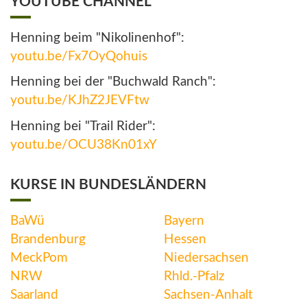
YOUTUBE CHANNEL
Henning beim "Nikolinenhof":
youtu.be/Fx7OyQohuis
Henning bei der "Buchwald Ranch":
youtu.be/KJhZ2JEVFtw
Henning bei "Trail Rider":
youtu.be/OCU38Kn01xY
KURSE IN BUNDESLÄNDERN
BaWü
Bayern
Brandenburg
Hessen
MeckPom
Niedersachsen
NRW
Rhld.-Pfalz
Saarland
Sachsen-Anhalt