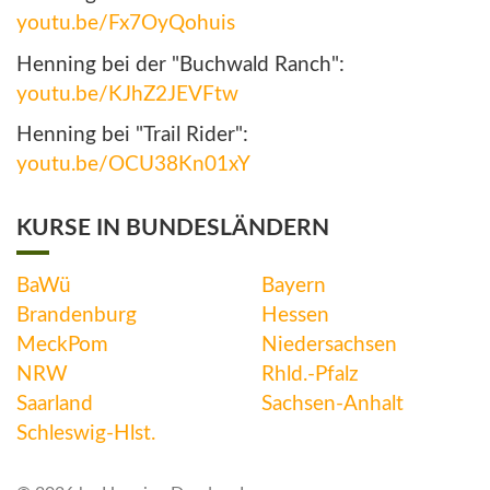
youtu.be/Fx7OyQohuis
Henning bei der "Buchwald Ranch":
youtu.be/KJhZ2JEVFtw
Henning bei "Trail Rider":
youtu.be/OCU38Kn01xY
KURSE IN BUNDESLÄNDERN
BaWü
Bayern
Brandenburg
Hessen
MeckPom
Niedersachsen
NRW
Rhld.-Pfalz
Saarland
Sachsen-Anhalt
Schleswig-Hlst.