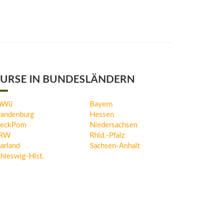
URSE IN BUNDESLÄNDERN
aWü
Bayern
randenburg
Hessen
eckPom
Niedersachsen
RW
Rhld.-Pfalz
arland
Sachsen-Anhalt
hleswig-Hlst.