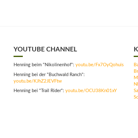
YOUTUBE CHANNEL
K
Henning beim "Nikolinenhof":
youtu.be/Fx7OyQohuis
B
B
Henning bei der "Buchwald Ranch":
M
youtu.be/KJhZ2JEVFtw
N
Henning bei "Trail Rider":
youtu.be/OCU38Kn01xY
Sa
Sc