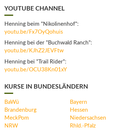
YOUTUBE CHANNEL
Henning beim "Nikolinenhof":
youtu.be/Fx7OyQohuis
Henning bei der "Buchwald Ranch":
youtu.be/KJhZ2JEVFtw
Henning bei "Trail Rider":
youtu.be/OCU38Kn01xY
KURSE IN BUNDESLÄNDERN
BaWü
Bayern
Brandenburg
Hessen
MeckPom
Niedersachsen
NRW
Rhld.-Pfalz