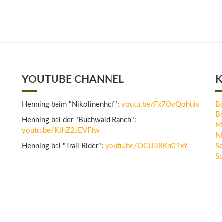
YOUTUBE CHANNEL
K
Henning beim "Nikolinenhof":
youtu.be/Fx7OyQohuis
B
B
Henning bei der "Buchwald Ranch":
M
youtu.be/KJhZ2JEVFtw
N
Henning bei "Trail Rider":
youtu.be/OCU38Kn01xY
Sa
Sc