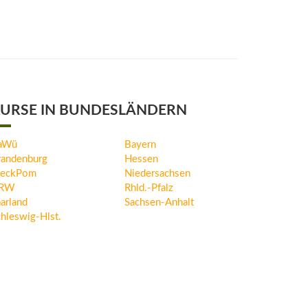
URSE IN BUNDESLÄNDERN
aWü
Bayern
randenburg
Hessen
eckPom
Niedersachsen
RW
Rhld.-Pfalz
arland
Sachsen-Anhalt
hleswig-Hlst.