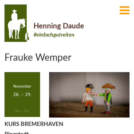
Henning Daude
#einfachgutreiten
Frauke Wemper
November
28.
–
29.
Sa. – So.
KURS BREMERHAVEN