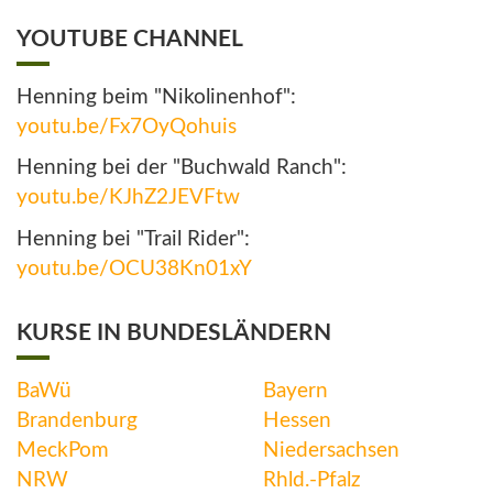
YOUTUBE CHANNEL
Henning beim "Nikolinenhof":
youtu.be/Fx7OyQohuis
Henning bei der "Buchwald Ranch":
youtu.be/KJhZ2JEVFtw
Henning bei "Trail Rider":
youtu.be/OCU38Kn01xY
KURSE IN BUNDESLÄNDERN
BaWü
Bayern
Brandenburg
Hessen
MeckPom
Niedersachsen
NRW
Rhld.-Pfalz