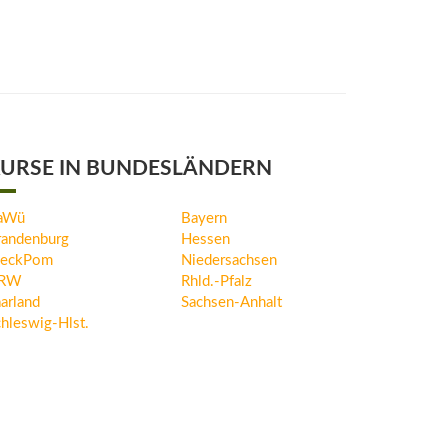
URSE IN BUNDESLÄNDERN
aWü
Bayern
randenburg
Hessen
eckPom
Niedersachsen
RW
Rhld.-Pfalz
arland
Sachsen-Anhalt
hleswig-Hlst.