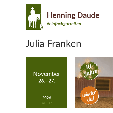
Henning Daude
#einfachgutreiten
Julia Franken
November
26.
–
27.
2026
Do. – Fr.