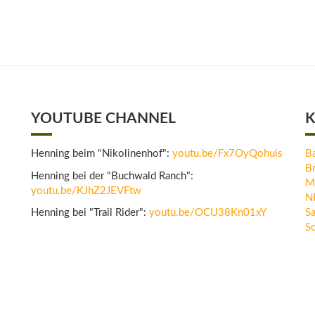
YOUTUBE CHANNEL
K
Henning beim "Nikolinenhof":
youtu.be/Fx7OyQohuis
B
B
Henning bei der "Buchwald Ranch":
M
youtu.be/KJhZ2JEVFtw
N
Henning bei "Trail Rider":
youtu.be/OCU38Kn01xY
Sa
Sc