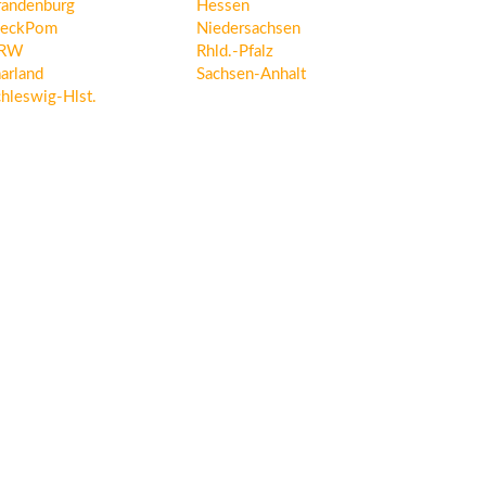
randenburg
Hessen
eckPom
Niedersachsen
RW
Rhld.-Pfalz
arland
Sachsen-Anhalt
hleswig-Hlst.