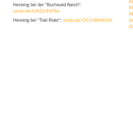
B
Henning bei der "Buchwald Ranch":
M
youtu.be/KJhZ2JEVFtw
N
Henning bei "Trail Rider":
youtu.be/OCU38Kn01xY
Sa
Sc