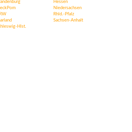
randenburg
Hessen
eckPom
Niedersachsen
RW
Rhld.-Pfalz
arland
Sachsen-Anhalt
hleswig-Hlst.