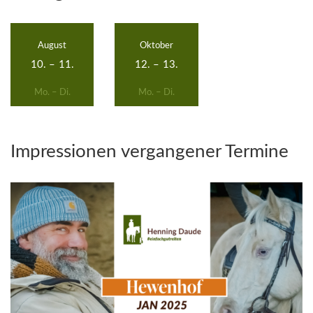
August
Oktober
10.
–
11.
12.
–
13.
Mo. – Di.
Mo. – Di.
Impressionen vergangener Termine