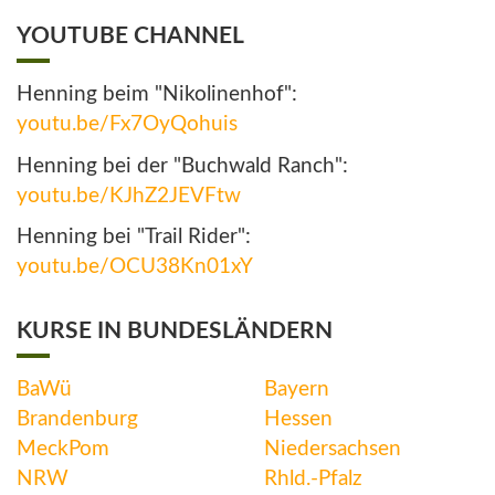
YOUTUBE CHANNEL
Henning beim "Nikolinenhof":
youtu.be/Fx7OyQohuis
Henning bei der "Buchwald Ranch":
youtu.be/KJhZ2JEVFtw
Henning bei "Trail Rider":
youtu.be/OCU38Kn01xY
KURSE IN BUNDESLÄNDERN
BaWü
Bayern
Brandenburg
Hessen
MeckPom
Niedersachsen
NRW
Rhld.-Pfalz