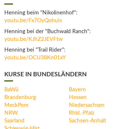
Henning beim "Nikolinenhof":
youtu.be/Fx7OyQohuis
Henning bei der "Buchwald Ranch":
youtu.be/KJhZ2JEVFtw
Henning bei "Trail Rider":
youtu.be/OCU38Kn01xY
KURSE IN BUNDESLÄNDERN
BaWü
Bayern
Brandenburg
Hessen
MeckPom
Niedersachsen
NRW
Rhld.-Pfalz
Saarland
Sachsen-Anhalt
Schleswig-Hlst.